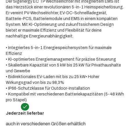
Der Sigenergy EC TP Wechselrichter mit integriertem EMS ist
das Herzstück einer revolutionären 5-in-1 Heimspeicherlösung.
Er vereint PV-Wechselrichter, EV-DC-Schnellladegerät,
Batterie-PCS, Batteriemodule und EMS in einem kompakten
System. Mit KI-Optimierung und zukunftssicherem Design
bietet er maximale Effizienz und Flexibilität für deine
nachhaltige Energieunabhängigkeit.
• Integriertes 5-in-1 Energiespeichersystem für maximale
Effizienz
• KI-optimiertes Energiemanagement für präzise Steuerung
• Skalierbare Kapazität von 5 kW bis 25 kW für Privathaushalte
und Gewerbe
• Bidirektionales EV-Laden mit bis zu 25 kW• Hoher
Wirkungsgrad von bis zu 98,3%
• IP66-Schutzklasse für Outdoor-Installation
• Kompatibel mit verschiedenen Batteriekapazitäten (5-48 kWh
pro Stapel)
Jederzeit lieferbar
auch in verschiedenen Größen erhältlich