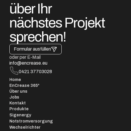
über Ihr
nächstes Projekt
sprechen!
Formular ausfüllen
oder per E-Mail
info@encrease.eu
0421 37703028
Home
EnCrease 365°
Über uns
Jobs
Kontakt
Produkte
Sigenergy
Notstromversorgung
Wechselrichter