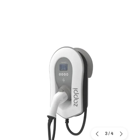
3
/
4