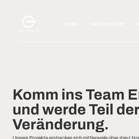
HOME
ENCREASE 365°
Komm ins Team E
und werde Teil de
Veränderung.
Unsere Projekte erstrecken sich mittlerweile über ganz No