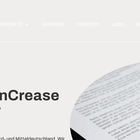
PRODUKTE
ÜBER UNS
SERVICES
JOBS
K
nCrease
r
rd- und Mitteldeutschland. Wir