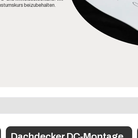
hstumskurs beizubehalten.
Dachdecker DC-Montage